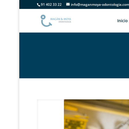
91 402 33 22
info@maganmoya-odontologia.co
Inicio